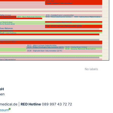
No labels
bH
hen
edical.de |
RED Hotline
089 997 43 72 72
essum