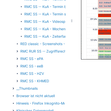
RMC SS -- KuA - Termin beenden
RMC SS -- KuA - Termin starten
RMC SS -- KuA - Videosprechstundentermin erzeuge
RMC SS -- KuA - Wochensicht
RMC SS -- KuA - Zeiterfassung Encounter
RED classic - Screenshots - Stammdaten
RMC RUR SS -- Zugriffsrechte
RMC SS - ePA
RMC SS - eeB
RMC SS - HZV
RMC SS - KHMED
__Thumbnails
Browser ist nicht aktuell
Hinweis - Firefox Inkognito-Modus
Klinisches Datenmodell