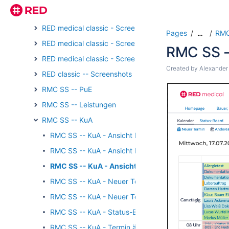
RED medical classic - Screenshots - Externe Kommunika
RED medical classic - Screenshots - Verordnungen
Pages
RMC
…
RED medical classic - Screenshots - Wachhund
RMC SS -
RED medical classic - Screenshots - Patientengruppen
Created by
Alexander
RED classic -- Screenshots - Medikation
RMC SS -- PuE
RMC SS -- Leistungen
RMC SS -- KuA
RMC SS -- KuA - Ansicht Monat
RMC SS -- KuA - Ansicht Ressourcen
RMC SS -- KuA - Ansicht Tag
RMC SS -- KuA - Neuer Termin
RMC SS -- KuA - Neuer Termin Patientenübersicht
RMC SS -- KuA - Status-Board
RMC SS -- KuA - Termin ändern