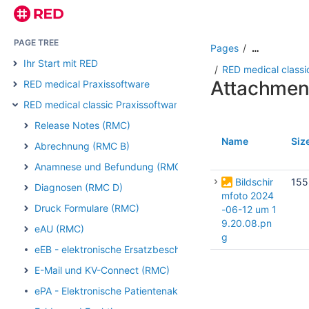
PAGE TREE
Pages
…
Ihr Start mit RED
RED medical classic
Attachmen
RED medical Praxissoftware
RED medical classic Praxissoftware
Release Notes (RMC)
Name
Siz
Abrechnung (RMC B)
Anamnese und Befundung (RMC)
Bildschir
155
Diagnosen (RMC D)
mfoto 2024
Druck Formulare (RMC)
-06-12 um 1
9.20.08.pn
eAU (RMC)
g
eEB - elektronische Ersatzbescheinigung (RMC)
E-Mail und KV-Connect (RMC)
ePA - Elektronische Patientenakte (RMC)