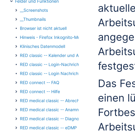
Felder und Funktionen
aktuell
__Screenshots
Arbeits
__Thumbnails
Browser ist nicht aktuell
angege
Hinweis - Firefox Inkognito-Modus
Klinisches Datenmodell
Arbeitsu
RED classic -- Kalender und Aufgaben
festges
RED classic -- Login-Nachricht
RED classic -- Login Nachricht Archiv
Das Fest
RED connect -- FAQ
RED connect -- Hilfe
einen l
RED medical classic -- Abrechnung
Fortbes
RED medical classic -- Anamnese und Befundung
RED medical classic -- Diagnosen
Arbeitsu
RED medical classic -- eDMP