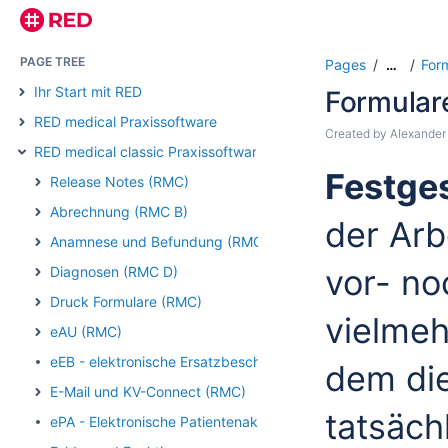
PAGE TREE
Pages
For
…
Ihr Start mit RED
Formulare
RED medical Praxissoftware
Created by
Alexander
RED medical classic Praxissoftware
Festges
Release Notes (RMC)
Abrechnung (RMC B)
der Arb
Anamnese und Befundung (RMC)
vor- no
Diagnosen (RMC D)
Druck Formulare (RMC)
vielmeh
eAU (RMC)
eEB - elektronische Ersatzbescheinigung (RMC)
dem die
E-Mail und KV-Connect (RMC)
tatsäch
ePA - Elektronische Patientenakte (RMC)