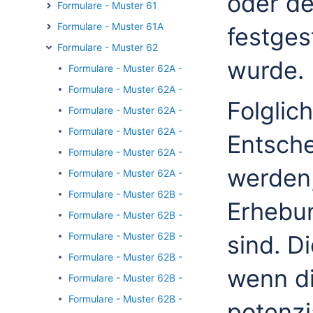
oder de
Formulare - Muster 61
Formulare - Muster 61A
festges
Formulare - Muster 62
wurde.
Formulare - Muster 62A - Befunde der ärztlichen Sch
Formulare - Muster 62A - Ergebnis der Erhebung zu
Folglic
Formulare - Muster 62A - keine Besserung
Formulare - Muster 62A - keine Erhebung
Entsche
Formulare - Muster 62A - Maßnahmen zur Prüfung des
werden,
Formulare - Muster 62A - Maßnahmen zur Therapieop
Formulare - Muster 62B - Erhebungen nach Muster 6
Erhebun
Formulare - Muster 62B - Erst-/Folgeverordnung
Formulare - Muster 62B - Klinischer Status
sind. D
Formulare - Muster 62B - Konsilpartner
wenn di
Formulare - Muster 62B - Leistungsumfang
Formulare - Muster 62B - Vorabinformation aus dem 
potenzi