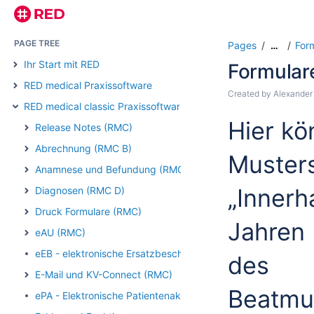
PAGE TREE
Pages
For
…
Ihr Start mit RED
Formulare
RED medical Praxissoftware
Created by
Alexander
RED medical classic Praxissoftware
Hier
ko
Release Notes (RMC)
Abrechnung (RMC B)
Muster
Anamnese und Befundung (RMC)
„Innerh
Diagnosen (RMC D)
Druck Formulare (RMC)
Jahren 
eAU (RMC)
eEB - elektronische Ersatzbescheinigung (RMC)
des
E-Mail und KV-Connect (RMC)
Beatmu
ePA - Elektronische Patientenakte (RMC)