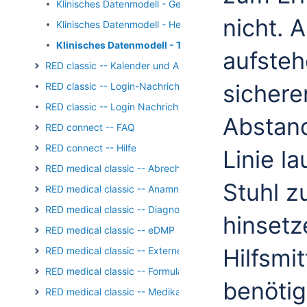
Klinisches Datenmodell - Geriatric Depression Scale (GD
nicht. 
Klinisches Datenmodell - Herzinsuffizienz nach NYHA
Klinisches Datenmodell - Timed up and go
aufsteh
RED classic -- Kalender und Aufgaben
sichere
RED classic -- Login-Nachricht
RED classic -- Login Nachricht Archiv
Abstan
RED connect -- FAQ
RED connect -- Hilfe
Linie l
RED medical classic -- Abrechnung
Stuhl z
RED medical classic -- Anamnese und Befundung
RED medical classic -- Diagnosen
hinsetz
RED medical classic -- eDMP
Hilfsmit
RED medical classic -- Externe Kommunikation
RED medical classic -- Formulare
benötig
RED medical classic -- Medikation