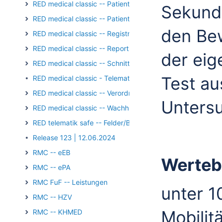
RED medical classic -- Patientengruppen
Sekunde
RED medical classic -- Patienten und Episoden
den Be
RED medical classic -- Registrierung/Login
RED medical classic -- Reports und Auswertungen
der eig
RED medical classic -- Schnittstellen
Test au
RED medical classic - Telematik - Kartenterminal - PIN-Op
RED medical classic -- Verordnungen
Untersu
RED medical classic -- Wachhund
RED telematik safe -- Felder/Bilder
Release 123 | 12.06.2024
RMC -- eEB
Werteb
RMC -- ePA
RMC FuF -- Leistungen
unter 
RMC -- HZV
Mobilitä
RMC -- KHMED