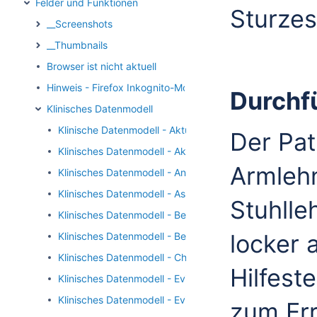
Felder und Funktionen
Sturzes
__Screenshots
__Thumbnails
Browser ist nicht aktuell
Hinweis - Firefox Inkognito-Modus
Durchf
Klinisches Datenmodell
Klinische Datenmodell - Aktuelle Statin-Dosis
Der Pat
Klinisches Datenmodell - Aktuelle kreuzschmerzbeding
Armlehn
Klinisches Datenmodell - Angina Pectoris
Klinisches Datenmodell - Assessment Handkraft
Stuhlle
Klinisches Datenmodell - Beendigung der DMP-Teilnahm
locker 
Klinisches Datenmodell - Behandlung/Mitbehandlung in e
Klinisches Datenmodell - Chair-Stand Up
Hilfest
Klinisches Datenmodell - Evidenzbasierte Zieldosis be
Klinisches Datenmodell - Evidenzbasierte Zieldosis bei 
zum Err