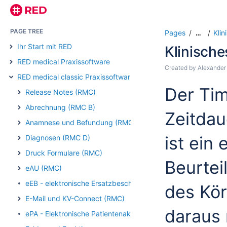
PAGE TREE
Pages
Kli
…
Ihr Start mit RED
Klinisch
RED medical Praxissoftware
Created by
Alexander
RED medical classic Praxissoftware
Der Tim
Release Notes (RMC)
Abrechnung (RMC B)
Zeitdau
Anamnese und Befundung (RMC)
ist ein 
Diagnosen (RMC D)
Druck Formulare (RMC)
Beurtei
eAU (RMC)
eEB - elektronische Ersatzbescheinigung (RMC)
des Kör
E-Mail und KV-Connect (RMC)
daraus 
ePA - Elektronische Patientenakte (RMC)