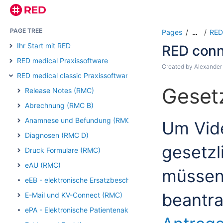
PAGE TREE
Pages
RED 
…
Ihr Start mit RED
RED conn
RED medical Praxissoftware
Created by
Alexander
RED medical classic Praxissoftware
Gesetz
Release Notes (RMC)
Abrechnung (RMC B)
Anamnese und Befundung (RMC)
Um Vid
Diagnosen (RMC D)
gesetzl
Druck Formulare (RMC)
eAU (RMC)
müssen 
eEB - elektronische Ersatzbescheinigung (RMC)
beantra
E-Mail und KV-Connect (RMC)
ePA - Elektronische Patientenakte (RMC)