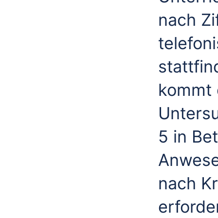
nach Zi
telefon
stattfi
kommt 
Unters
5 in Be
Anwesen
nach Kr
erforde