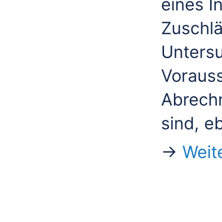
eines I
Zuschl
Untersu
Vorauss
Abrech
sind, e
→
Weit