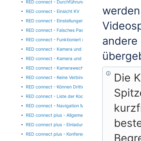
RED connect - Durchführung Videosprechstunde
werden 
RED connect - Einsicht KV
RED connect - Einstellungen für webbasiertes E-Mail-
Videosp
RED connect - Falsches Passwort
andere
RED connect - Funktioniert mit Arztsoftware
RED connect - Kamera und Mikrofon freigeben
überge
RED connect - Kamera und Mikrofon werden nicht gefu
RED connect - Kamerawechsel
Die 
RED connect - Keine Verbindung zur Kamera oder Mikro
RED connect - Können Dritte mithören?
Spit
RED connect - Liste der Kooperationspartner
kurzf
RED connect - Navigation Mobiltelefon
RED connect plus - Allgemeine Informationen
best
RED connect plus - Einladung an Teilnehmer senden
RED connect plus - Konferenzlösung
Begr