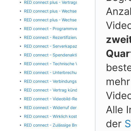
RED connect plus - Vertragswechsel widerrufen
Anzah
RED connect plus - Wechsel von RED connect plus auf 
RED connect plus - Wechsel zu RED connect plus
Vide
RED connect - Programmversion aktualisieren/Cache le
zwei
RED connect - Rezertifizierung
RED connect - Serverkapazität
Quar
RED connect - Spendenaktion
RED connect - Technische Voraussetzungen
beste
RED connect - Unterbrechung des Gesprächs
mehr 
RED connect - Verbindungskosten
RED connect - Vertrag kündigen und Account löschen
Vide
RED connect - Videobild-Reaktionen deaktivieren
Alle 
RED connect - Widerruf der Kündigung
RED connect - Wirklich kostenlos
der
S
RED connect - Zulässige Browser/OS