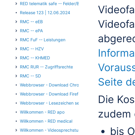
RED telematik safe -- Felder/Bilder
Videofa
Release 123 | 12.06.2024
Videofa
RMC -- eEB
RMC -- ePA
abgere
RMC FuF -- Leistungen
RMC -- HZV
Informa
RMC -- KHMED
Vorauss
RMC RUR -- Zugriffsrechte
RMC -- SD
Seite d
Webbrowser - Download Chrome
Webbrowser - Download Firefox
Die Kos
Webbrowser - Lesezeichen setzen
zudem d
Willkommen - RED apo
Willkommen - RED medical
bis O
Willkommen - Videosprechstunde