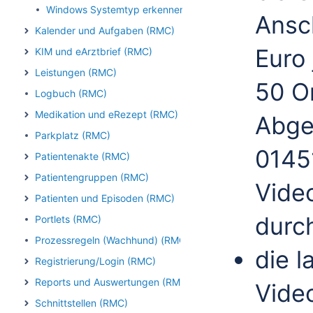
Windows Systemtyp erkennen
Ansc
Kalender und Aufgaben (RMC)
Euro 
KIM und eArztbrief (RMC)
Leistungen (RMC)
50 On
Logbuch (RMC)
Medikation und eRezept (RMC)
Abge
Parkplatz (RMC)
0145
Patientenakte (RMC)
Patientengruppen (RMC)
Vide
Patienten und Episoden (RMC)
durc
Portlets (RMC)
Prozessregeln (Wachhund) (RMC)
die 
Registrierung/Login (RMC)
Reports und Auswertungen (RMC)
Vide
Schnittstellen (RMC)