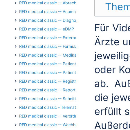
RED medical classic -- Abrechnung
Them
RED medical classic -- Anamnese und Befundung
RED medical classic -- Diagnosen
Für Vi
RED medical classic -- eDMP
RED medical classic -- Externe Kommunikation
Ärzte u
RED medical classic -- Formulare
jeweili
RED medical classic -- Medikation
RED medical classic -- Patientengruppen
oder Ko
RED medical classic -- Patienten und Episoden
ab. Auß
RED medical classic -- Registrierung/Login
RED medical classic -- Reports und Auswertungen
die jew
RED medical classic -- Schnittstellen
RED medical classic - Telematik - Kartenterminal - PIN-Op
erfüllt
RED medical classic -- Verordnungen
Außerd
RED medical classic -- Wachhund