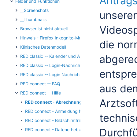
Antrags
Felder und Funktionen
__Screenshots
unserer
__Thumbnails
Videos
Browser ist nicht aktuell
Hinweis - Firefox Inkognito-Modus
die no
Klinisches Datenmodell
abgerec
RED classic -- Kalender und Aufgaben
RED classic -- Login-Nachricht
entspre
RED classic -- Login Nachricht Archiv
RED connect -- FAQ
aus dem
RED connect -- Hilfe
Arztsof
RED connect - Abrechnung Videospechstunde
RED connect - Anmeldung Namensnennung
technis
RED connect - Bildschirmfreigabe
Durchfü
RED connect - Datenerhebung durch RED