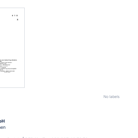
No labels
bH
hen