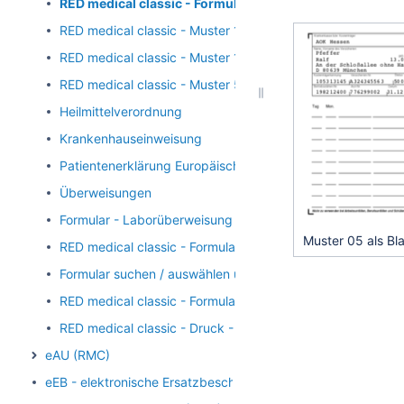
RED medical classic - Formulardruck - Muster 05 Abr
RED medical classic - Muster 16 Hilfsmittelrezept
RED medical classic - Muster 19 - Notfall-/Vertretungssche
RED medical classic - Muster 55 Chronikerbescheinigung
Heilmittelverordnung
Krankenhauseinweisung
Patientenerklärung Europäische Krankenversicherung
Überweisungen
Formular - Laborüberweisung
Muster 05 als Bl
RED medical classic - Formulardruck - Druckeinstellungen
Formular suchen / auswählen und erfassen
RED medical classic - Formulare weiter bearbeiten
RED medical classic - Druck - Standarddruck PDF
eAU (RMC)
eEB - elektronische Ersatzbescheinigung (RMC)