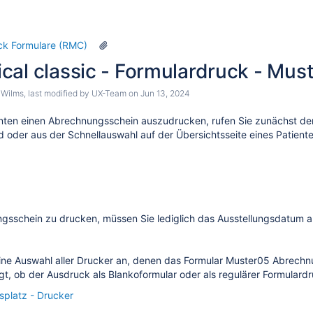
ck Formulare (RMC)
cal classic - Formulardruck - Mu
 Wilms
, last modified by
UX-Team
on
Jun 13, 2024
enten einen Abrechnungsschein auszudrucken, rufen Sie zunächst de
 oder aus der Schnellauswahl auf der Übersichtsseite eines Patiente
sschein zu drucken, müssen Sie lediglich das Ausstellungsdatum 
opf
einigung
eine Auswahl aller Drucker an, denen das Formular Muster05 Abrech
erapie
gt, ob der Ausdruck als Blankoformular oder als regulärer Formulardru
förderung
tsplatz - Drucker