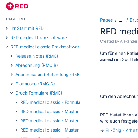
PAGE TREE
Pages
Dru
…
Ihr Start mit RED
RED medi
RED medical Praxissoftware
Created by
Alexander
RED medical classic Praxissoftware
Um für einen Pati
Release Notes (RMC)
abrech
im Suchfeld
Abrechnung (RMC B)
Anamnese und Befundung (RMC)
Diagnosen (RMC D)
Druck Formulare (RMC)
Um den Abrechnung
RED medical classic - Formulardruck - Muster 00 Adressk
RED medical classic - Muster 01 Arbeitsunfähigkeitsbesch
RED bietet Ihnen 
RED medical classic - Muster 01 PTV Antrag auf Psychoth
wird auch festgele
RED medical classic - Muster 04 - Verordnung Krankenbe
→
Erlkönig - Arbei