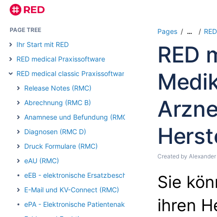
PAGE TREE
Pages
RED 
…
Ihr Start mit RED
RED m
RED medical Praxissoftware
Medik
RED medical classic Praxissoftware
Release Notes (RMC)
Arzne
Abrechnung (RMC B)
Anamnese und Befundung (RMC)
Herst
Diagnosen (RMC D)
Druck Formulare (RMC)
Created by
Alexander
eAU (RMC)
eEB - elektronische Ersatzbescheinigung (RMC)
Sie kön
E-Mail und KV-Connect (RMC)
ihren H
ePA - Elektronische Patientenakte (RMC)