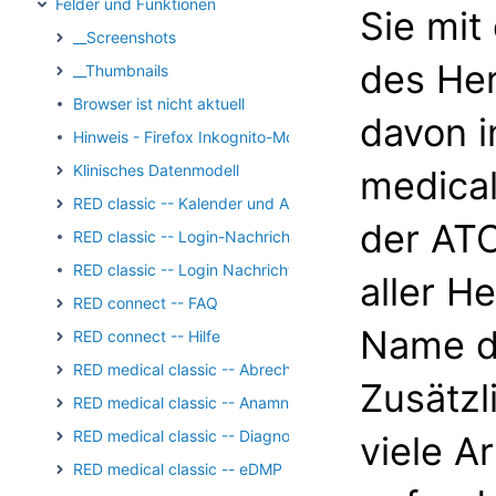
Felder und Funktionen
Sie mit
__Screenshots
des Her
__Thumbnails
Browser ist nicht aktuell
davon i
Hinweis - Firefox Inkognito-Modus
Klinisches Datenmodell
medical
RED classic -- Kalender und Aufgaben
der ATC
RED classic -- Login-Nachricht
RED classic -- Login Nachricht Archiv
aller H
RED connect -- FAQ
Name d
RED connect -- Hilfe
RED medical classic -- Abrechnung
Zusätzl
RED medical classic -- Anamnese und Befundung
RED medical classic -- Diagnosen
viele A
RED medical classic -- eDMP