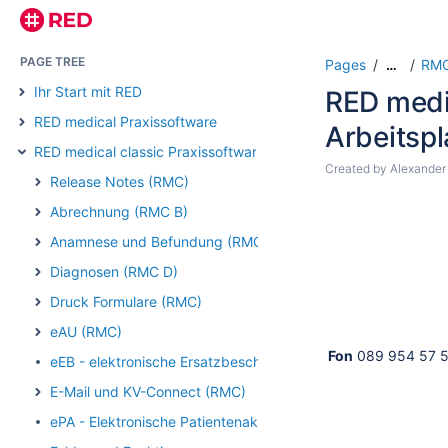
PAGE TREE
Pages
RMC
…
Ihr Start mit RED
RED medi
RED medical Praxissoftware
Arbeitspl
RED medical classic Praxissoftware
Created by
Alexander
Release Notes (RMC)
Abrechnung (RMC B)
Anamnese und Befundung (RMC)
Diagnosen (RMC D)
Druck Formulare (RMC)
eAU (RMC)
Fon
089 954 57 5
eEB - elektronische Ersatzbescheinigung (RMC)
E-Mail und KV-Connect (RMC)
ePA - Elektronische Patientenakte (RMC)