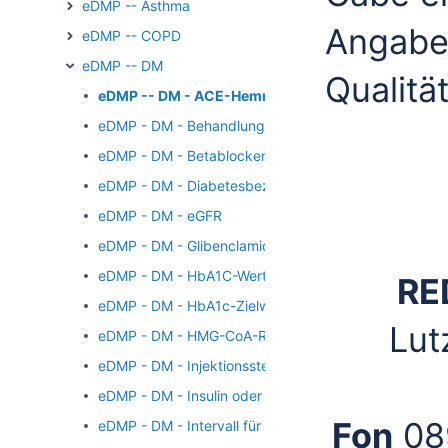
eDMP -- Asthma
Angabe i
eDMP -- COPD
eDMP -- DM
Qualita
eDMP -- DM - ACE-Hemmer
eDMP - DM - Behandlung/Mitbehandlung in einer für d
eDMP - DM - Betablocker
eDMP - DM - Diabetesbezogene stationäre Einweisu
eDMP - DM - eGFR
eDMP - DM - Glibenclamid
eDMP - DM - HbA1C-Wert
RE
eDMP - DM - HbA1c-Zielwert
Lut
eDMP - DM - HMG-CoA-Reduktase-Hemmer
eDMP - DM - Injektionsstellen
eDMP - DM - Insulin oder Insulin-Analoga
Fon
08
eDMP - DM - Intervall für künftige Fußinspektionen