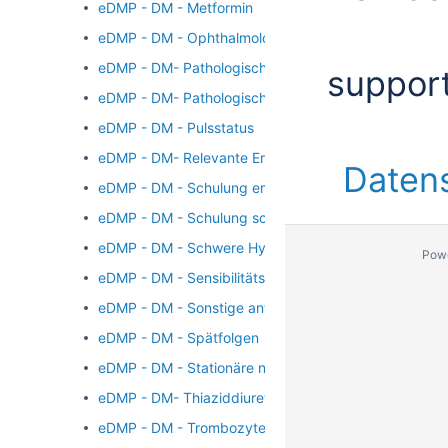
eDMP - DM - Metformin
eDMP - DM - Ophthalmologische Netzhautuntersuchun
eDMP - DM- Pathologische Albumin-Kreatinin-Ratio
suppor
eDMP - DM- Pathologische Urin-Albumin-Ausscheidu
eDMP - DM - Pulsstatus
eDMP - DM- Relevante Ereignisse
Daten
eDMP - DM - Schulung empfohlen (bei aktueller Doku
eDMP - DM - Schulung schon vor Einschreibung ins
eDMP - DM - Schwere Hypoglykämien seit der letzte
Pow
eDMP - DM - Sensibilitätsprüfung
eDMP - DM - Sonstige antidiabetische Medikation
eDMP - DM - Spätfolgen
eDMP - DM - Stationäre notfallmäßige Behandlung weg
eDMP - DM- Thiaziddiuretika, einschließlich Chlorthal
eDMP - DM - Trombozytenaggregationshemmer