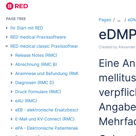
PAGE TREE
Pages
eDM
…
Ihr Start mit RED
eDMP
RED medical Praxissoftware
RED medical classic Praxissoftware
Created by
Alexander
Release Notes (RMC)
Eine An
Abrechnung (RMC B)
Anamnese und Befundung (RMC)
mellitu
Diagnosen (RMC D)
verpfli
Druck Formulare (RMC)
eAU (RMC)
Angabe 
eEB - elektronische Ersatzbescheinigung (RMC)
Mehrfac
E-Mail und KV-Connect (RMC)
ePA - Elektronische Patientenakte (RMC)