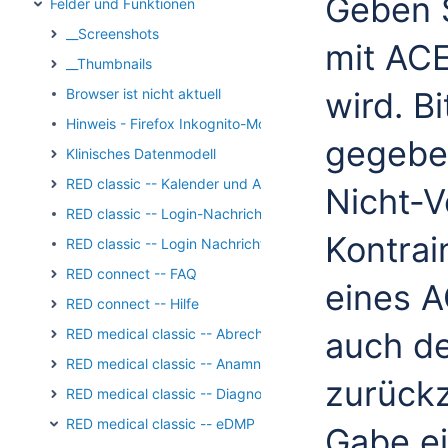
Geben S
Felder und Funktionen
__Screenshots
mit AC
__Thumbnails
Browser ist nicht aktuell
wird. B
Hinweis - Firefox Inkognito-Modus
gegeben
Klinisches Datenmodell
RED classic -- Kalender und Aufgaben
Nicht-V
RED classic -- Login-Nachricht
Kontrai
RED classic -- Login Nachricht Archiv
RED connect -- FAQ
eines A
RED connect -- Hilfe
RED medical classic -- Abrechnung
auch d
RED medical classic -- Anamnese und Befundung
zurück
RED medical classic -- Diagnosen
RED medical classic -- eDMP
Gabe ei