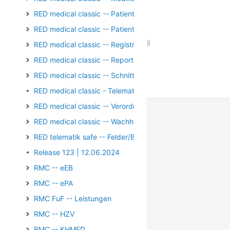
RED medical classic -- Patientengruppen
RED medical classic -- Patienten und Episoden
RED medical classic -- Registrierung/Login
RED medical classic -- Reports und Auswertungen
RED medical classic -- Schnittstellen
RED medical classic - Telematik - Kartenterminal - PIN-Op
RED medical classic -- Verordnungen
RED medical classic -- Wachhund
RED telematik safe -- Felder/Bilder
Release 123 | 12.06.2024
RMC -- eEB
RMC -- ePA
RMC FuF -- Leistungen
RMC -- HZV
RMC -- KHMED