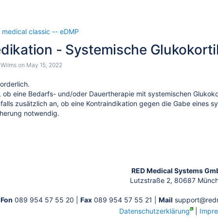
 medical classic -- eDMP
ikation - Systemische Glukokorti
 Wilms
on
May 15, 2022
orderlich.
, ob eine Bedarfs- und/oder Dauertherapie mit systemischen Glukokor
alls zusätzlich an,
ob eine Kontraindikation gegen die Gabe eines s
sicherung notwendig.
mpathomimetika
ympathomimetika
tion
e
RED Medical Systems Gm
Lutzstraße 2, 80687 Münc
Fon
089 954 57 55 20 |
Fax
089 954 57 55 21 |
Mail
support@redm
Datenschutzerklärung
|
Impr