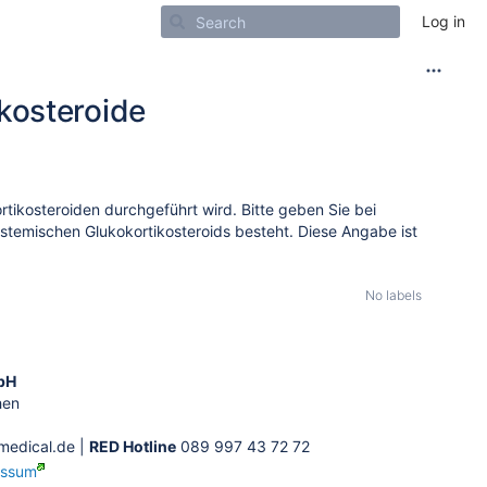
Log in
kosteroide
tikosteroiden durchgeführt wird. Bitte geb
en Sie bei
ystemischen Glukokortikosteroids besteht. Diese Angabe ist
No labels
bH
hen
edical.de |
RED Hotline
089 997 43 72 72
essum