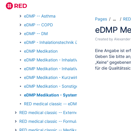
RED medical classic -- eDMP
eDMP -- Asthma
Pages
RED
…
eDMP -- COPD
eDMP Med
eDMP -- DM
Created by
Alexander
eDMP - Inhalationstechnik überprüft
Eine Angabe ist erf
eDMP Medikation
Geben Sie bitte an
eDMP Medikation - Inhalative Glukokortikosteroide
„
K
eine“ gegebenenf
für die Qualitäts
eDMP Medikation - Inhalative langwirksame Beta-2-Sy
eDMP Medikation - Kurzwirksame inhalative Beta-2-S
eDMP Medikation - Sonstige asthmaspezifische Medika
eDMP Medikation - Systemische Glukokortikosteroid
RED medical classic -- eDMP - Erstelldatum
RED medical classic -- Externe Kommunikation
RED medical classic -- Formulare
RED medical classic -- Medikation