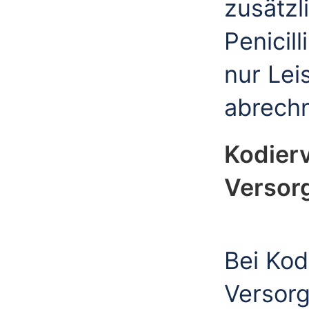
zusätzl
Penicil
nur Lei
abrech
Kodier
Versor
Bei Kod
Versorg