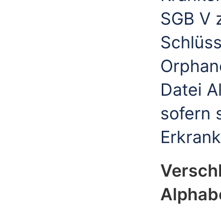
SGB V z
Schlüs
Orphan
Datei 
sofern 
Erkrank
Versch
Alphab