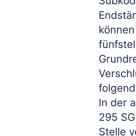
Subkod
Endstä
können d
fünfstel
Grundre
Verschl
folgen
In der 
295 SGB
Stelle 