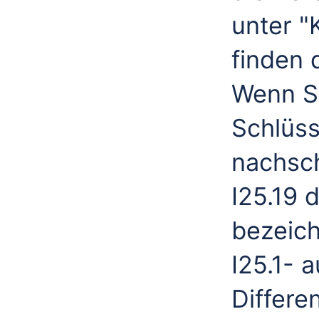
unter "
finden 
Wenn Si
Schlüss
nachsch
I25.19 
bezeich
I25.1- a
Differe