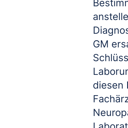
Bestim
anstell
Diagno
GM ers
Schlüs
Laboru
diesen
Fachärz
Neuropa
Laborat