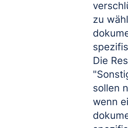
verschl
zu wähl
dokumen
spezifi
Die Res
"Sonsti
sollen 
wenn ei
dokumen