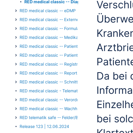
Verschl
RED medical classic -- Diagnosen - Verschlüsselung
RED medical classic -- eDMP
Überwe
RED medical classic -- Externe Kommunikation
RED medical classic -- Formulare
Kranke
RED medical classic -- Medikation
Arztbri
RED medical classic -- Patientengruppen
RED medical classic -- Patienten und Episoden
Patient
RED medical classic -- Registrierung/Login
Da bei 
RED medical classic -- Reports und Auswertungen
RED medical classic -- Schnittstellen
Informa
RED medical classic - Telematik - Kartenterminal - PIN-Op
RED medical classic -- Verordnungen
Einzelh
RED medical classic -- Wachhund
bei sol
RED telematik safe -- Felder/Bilder
Release 123 | 12.06.2024
Klartex