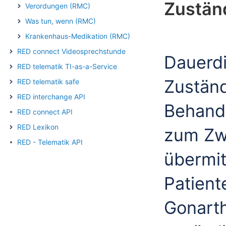
Zustän
Verordungen (RMC)
Was tun, wenn (RMC)
Krankenhaus-Medikation (RMC)
RED connect Videosprechstunde
Dauerd
RED telematik TI-as-a-Service
Zuständ
RED telematik safe
RED interchange API
Behandl
RED connect API
RED Lexikon
zum Zw
RED - Telematik API
übermit
Patient
Gonarth