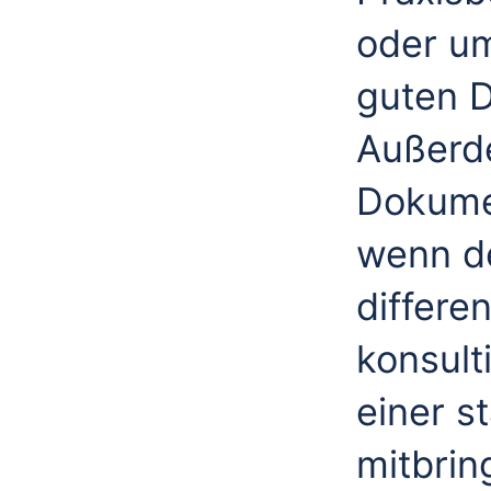
oder um
guten D
Außerde
Dokume
wenn de
differe
konsult
einer s
mitbrin