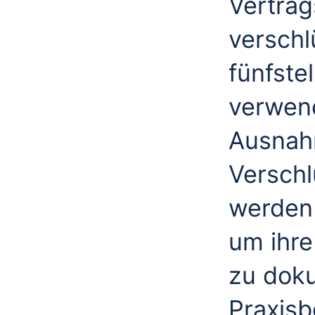
Vertrag
verschl
fünfste
verwend
Ausnahm
Verschl
werden 
um ihre
zu dok
Praxisb