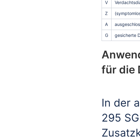
V
Verdachtsdi
Z
(symptomlos
A
ausgeschlo
G
gesicherte 
Anwend
für die
In der 
295 SGB
Zusatzk