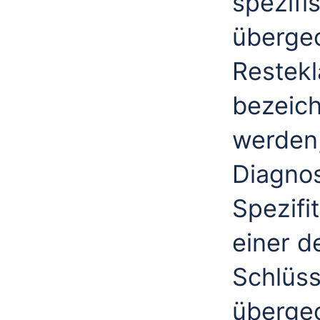
spezifi
übergeo
Restekla
bezeich
werden
Diagnos
Spezifi
einer d
Schlüs
übergeo