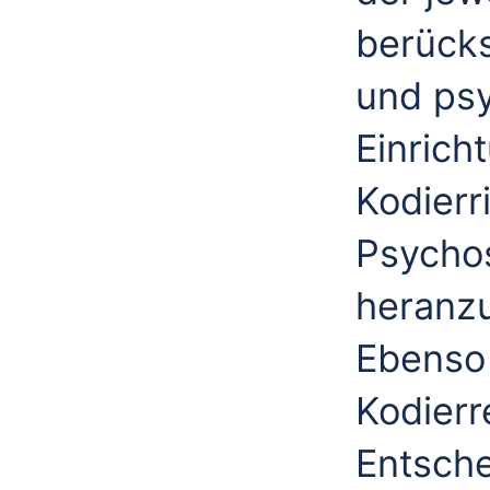
berücks
und ps
Einrich
Kodierri
Psycho
heranz
Ebenso 
Kodierr
Entsch