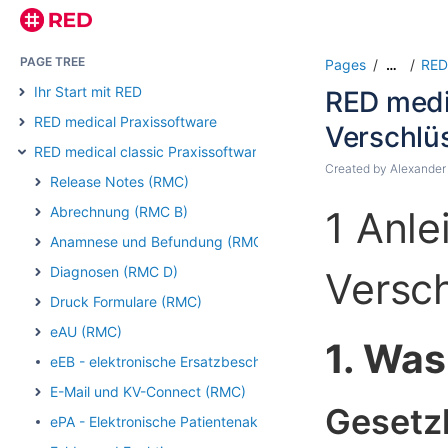
PAGE TREE
Pages
RED
…
Ihr Start mit RED
RED medic
RED medical Praxissoftware
Verschlü
RED medical classic Praxissoftware
Created by
Alexander
Release Notes (RMC)
Abrechnung (RMC B)
1 Anle
Anamnese und Befundung (RMC)
Diagnosen (RMC D)
Versc
Druck Formulare (RMC)
eAU (RMC)
1. Was
eEB - elektronische Ersatzbescheinigung (RMC)
E-Mail und KV-Connect (RMC)
Gesetz
ePA - Elektronische Patientenakte (RMC)