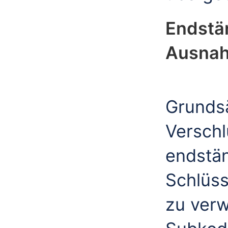
Endstä
Ausna
Grundsä
Verschl
endstän
Schlüs
zu verw