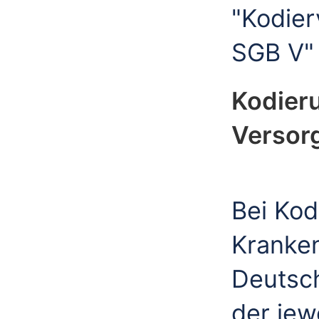
"Kodier
SGB V"
Kodieru
Versor
Bei Kod
Kranke
Deutsch
der jew