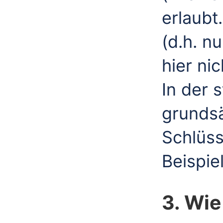
erlaubt
(d.h. nu
hier nic
In der 
grundsä
Schlüs
Beispiel
3. Wie