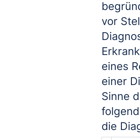
begründ
vor Ste
Diagnos
Erkrank
eines R
einer D
Sinne d
folgend
die Dia