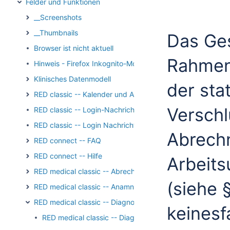
Felder und Funktionen
__Screenshots
__Thumbnails
Das Ges
Browser ist nicht aktuell
Rahmen
Hinweis - Firefox Inkognito-Modus
Klinisches Datenmodell
der sta
RED classic -- Kalender und Aufgaben
Verschl
RED classic -- Login-Nachricht
RED classic -- Login Nachricht Archiv
Abrech
RED connect -- FAQ
RED connect -- Hilfe
Arbeits
RED medical classic -- Abrechnung
(siehe 
RED medical classic -- Anamnese und Befundung
RED medical classic -- Diagnosen
keinesf
RED medical classic -- Diagnosen - Ausnahmetatbestan