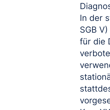
Diagnos
In der 
SGB V) 
für die
verbote
verwend
station
stattde
vorges