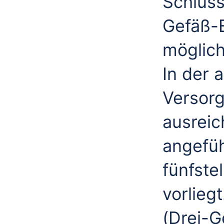
Schlüss
Gefäß-E
möglich
In der 
Versorg
ausreic
angefüh
fünfste
vorlieg
(Drei-G