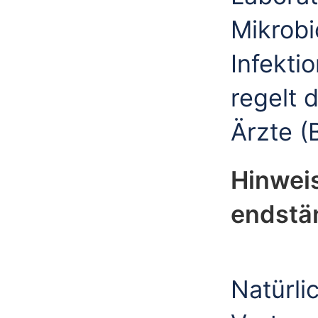
Mikrobi
Infekti
regelt 
Ärzte (
Hinweis
endstä
Natürli