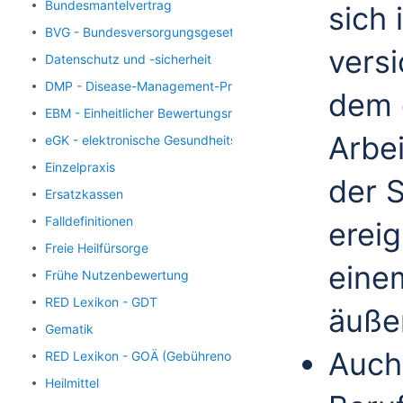
Bundesmantelvertrag
sich 
BVG - Bundesversorgungsgesetz
versi
Datenschutz und -sicherheit
DMP - Disease-Management-Programme
dem 
EBM - Einheitlicher Bewertungsmaßstab
Arbei
eGK - elektronische Gesundheitskarte
Einzelpraxis
der 
Ersatzkassen
Falldefinitionen
ereig
Freie Heilfürsorge
eine
Frühe Nutzenbewertung
RED Lexikon - GDT
äuße
Gematik
Auch 
RED Lexikon - GOÄ (Gebührenordnung für Ärzte)
Heilmittel