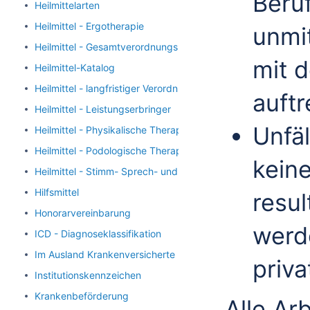
Beruf
Heilmittelarten
Heilmittel - Ergotherapie
unmi
Heilmittel - Gesamtverordnungsmenge
mit d
Heilmittel-Katalog
Heilmittel - langfristiger Verordnungsbedarf
auftr
Heilmittel - Leistungserbringer
Unfäl
Heilmittel - Physikalische Therapie
Heilmittel - Podologische Therapie
keine
Heilmittel - Stimm- Sprech- und Sprachtherapie
Hilfsmittel
resu
Honorarvereinbarung
werd
ICD - Diagnoseklassifikation
Im Ausland Krankenversicherte
priv
Institutionskennzeichen
Krankenbeförderung
Alle Ar