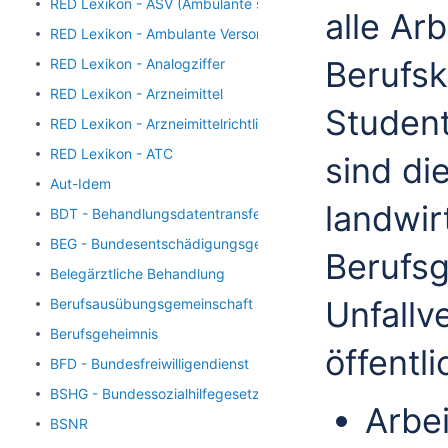
RED Lexikon - ASV (Ambulante spezialfachärztliche Versorg
alle Arb
RED Lexikon - Ambulante Versorgung
Berufsk
RED Lexikon - Analogziffer
RED Lexikon - Arzneimittel
Student
RED Lexikon - Arzneimittelrichtlinie
RED Lexikon - ATC
sind di
Aut-Idem
landwir
BDT - Behandlungsdatentransfer
BEG - Bundesentschädigungsgesetz
Berufs
Belegärztliche Behandlung
Unfallv
Berufsausübungsgemeinschaft
Berufsgeheimnis
öffentl
BFD - Bundesfreiwilligendienst
BSHG - Bundessozialhilfegesetz
Arbei
BSNR