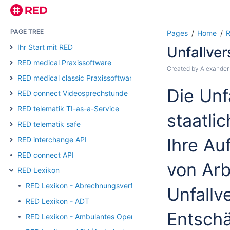
PAGE TREE
Pages
Home
R
Ihr Start mit RED
Unfallve
RED medical Praxissoftware
Created by
Alexander
RED medical classic Praxissoftware
Die Unf
RED connect Videosprechstunde
RED telematik TI-as-a-Service
staatli
RED telematik safe
Ihre Au
RED interchange API
RED connect API
von Arb
RED Lexikon
RED Lexikon - Abrechnungsverfahren
Unfallv
RED Lexikon - ADT
Entschä
RED Lexikon - Ambulantes Operieren