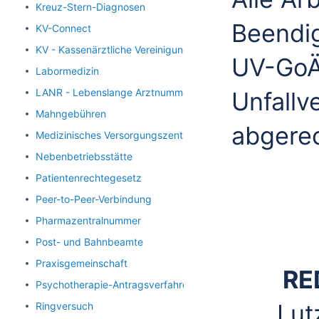
Kreuz-Stern-Diagnosen
Beendi
KV-Connect
KV - Kassenärztliche Vereinigung
UV-GoÄ
Labormedizin
LANR - Lebenslange Arztnummer
Unfallv
Mahngebühren
abgere
Medizinisches Versorgungszentrum
Nebenbetriebsstätte
Patientenrechtegesetz
Peer-to-Peer-Verbindung
Pharmazentralnummer
Post- und Bahnbeamte
Praxisgemeinschaft
RE
Psychotherapie-Antragsverfahren
Lut
Ringversuch