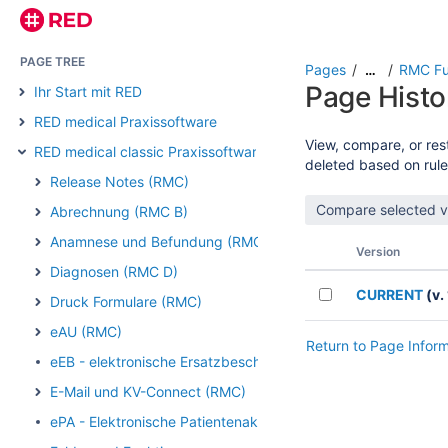
PAGE TREE
Pages
RMC Fu
…
Page Histo
Ihr Start mit RED
RED medical Praxissoftware
View, compare, or rest
RED medical classic Praxissoftware
deleted based on rule
Release Notes (RMC)
Abrechnung (RMC B)
Anamnese und Befundung (RMC)
Version
Diagnosen (RMC D)
CURRENT
(v. 
Druck Formulare (RMC)
eAU (RMC)
Return to Page Infor
eEB - elektronische Ersatzbescheinigung (RMC)
E-Mail und KV-Connect (RMC)
ePA - Elektronische Patientenakte (RMC)