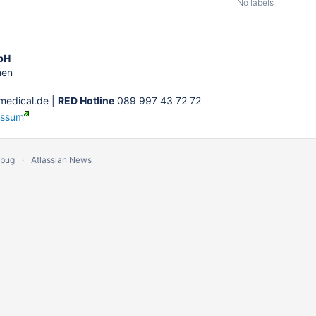
No labels
bH
hen
edical.de |
RED Hotline
089 997 43 72 72
essum
 bug
Atlassian News