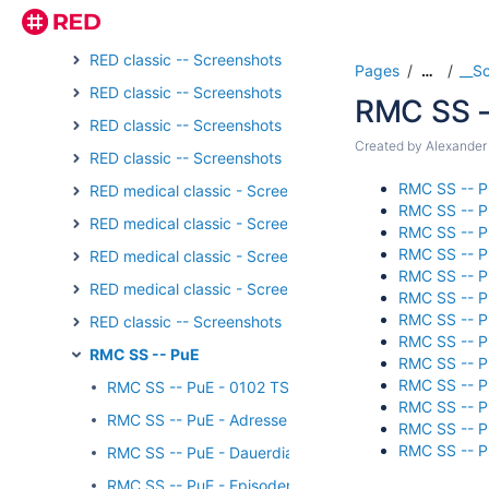
RED classic -- Screenshots - Arzneimittel
RED classic -- Screenshots - Schnittstellen
Pages
__S
…
RED classic -- Screenshots - Stammdaten
RMC SS -
RED classic -- Screenshots - Formulardruck
Created by
Alexander
RED classic -- Screenshots - Registrierung/Login
RMC SS -- P
RED medical classic - Screenshots - Externe Kommunika
RMC SS -- P
RED medical classic - Screenshots - Verordnungen
RMC SS -- P
RMC SS -- P
RED medical classic - Screenshots - Wachhund
RMC SS -- P
RED medical classic - Screenshots - Patientengruppen
RMC SS -- P
RMC SS -- P
RED classic -- Screenshots - Medikation
RMC SS -- P
RMC SS -- PuE
RMC SS -- P
RMC SS -- Pu
RMC SS -- PuE - 0102 TSS
RMC SS -- P
RMC SS -- PuE - Adresse
RMC SS -- P
RMC SS -- P
RMC SS -- PuE - Dauerdiagnosen
RMC SS -- PuE - Episodenart